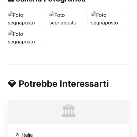
💎 Potrebbe Interessarti
🏛️
📂 Italia