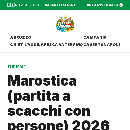
🇮🇹 PORTALE DEL TURISMO ITALIANO
AREA RISERVATA 🌍
ABRUZZO
CAMPANIA
CHIETI
L’AQUILA
PESCARA
TERAMO
CASERTA
NAPOLI
TURISMO
Marostica
(partita a
scacchi con
persone) 2026