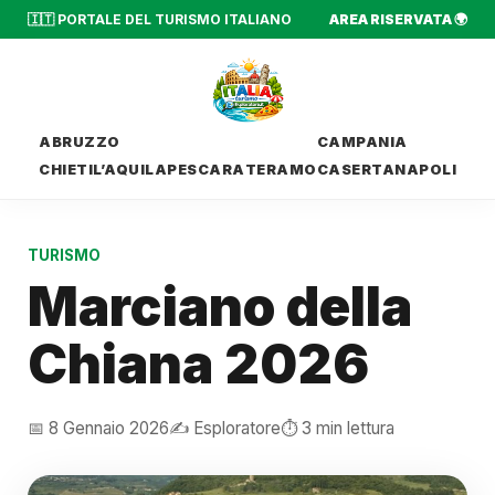
🇮🇹 PORTALE DEL TURISMO ITALIANO
AREA RISERVATA 🌍
ABRUZZO
CAMPANIA
CHIETI
L’AQUILA
PESCARA
TERAMO
CASERTA
NAPOLI
TURISMO
Marciano della
Chiana 2026
📅 8 Gennaio 2026
✍️ Esploratore
⏱️ 3 min lettura