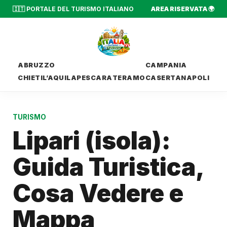
🇮🇹 PORTALE DEL TURISMO ITALIANO
AREA RISERVATA 🌍
ABRUZZO
CAMPANIA
CHIETI
L’AQUILA
PESCARA
TERAMO
CASERTA
NAPOLI
TURISMO
Lipari (isola):
Guida Turistica,
Cosa Vedere e
Mappa