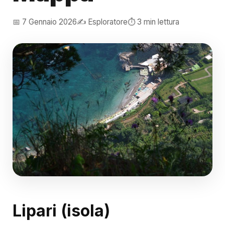
📅 7 Gennaio 2026
✍️ Esploratore
⏱️ 3 min lettura
Lipari (isola)