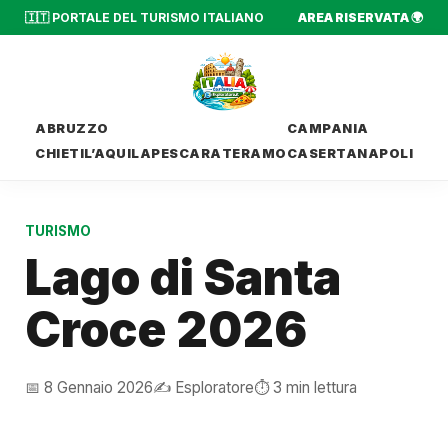
🇮🇹 PORTALE DEL TURISMO ITALIANO
AREA RISERVATA 🌍
ABRUZZO
CAMPANIA
CHIETI
L’AQUILA
PESCARA
TERAMO
CASERTA
NAPOLI
TURISMO
Lago di Santa
Croce 2026
📅 8 Gennaio 2026
✍️ Esploratore
⏱️ 3 min lettura