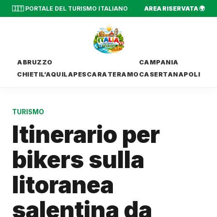
🇮🇹 PORTALE DEL TURISMO ITALIANO
AREA RISERVATA 🌍
ABRUZZO
CAMPANIA
CHIETI
L’AQUILA
PESCARA
TERAMO
CASERTA
NAPOLI
TURISMO
Itinerario per
bikers sulla
litoranea
salentina da