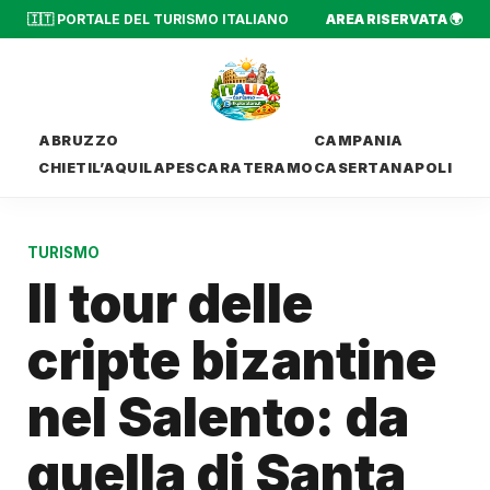
🇮🇹 PORTALE DEL TURISMO ITALIANO
AREA RISERVATA 🌍
ABRUZZO
CAMPANIA
CHIETI
L’AQUILA
PESCARA
TERAMO
CASERTA
NAPOLI
TURISMO
Il tour delle
cripte bizantine
nel Salento: da
quella di Santa