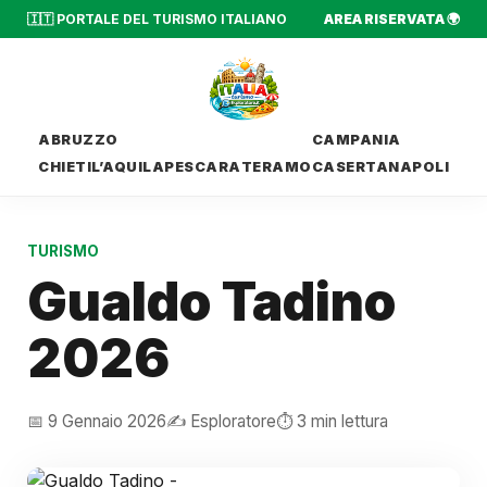
🇮🇹 PORTALE DEL TURISMO ITALIANO
AREA RISERVATA 🌍
ABRUZZO
CAMPANIA
CHIETI
L’AQUILA
PESCARA
TERAMO
CASERTA
NAPOLI
TURISMO
Gualdo Tadino
2026
📅 9 Gennaio 2026
✍️ Esploratore
⏱️ 3 min lettura