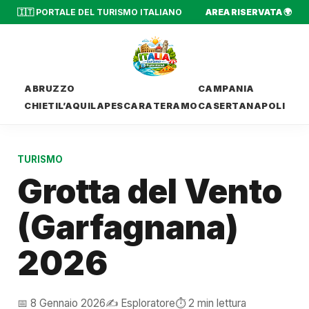
🇮🇹 PORTALE DEL TURISMO ITALIANO
AREA RISERVATA 🌍
ABRUZZO
CAMPANIA
CHIETI
L’AQUILA
PESCARA
TERAMO
CASERTA
NAPOLI
TURISMO
Grotta del Vento
(Garfagnana)
2026
📅 8 Gennaio 2026
✍️ Esploratore
⏱️ 2 min lettura