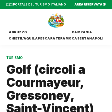
🇮🇹 PORTALE DEL TURISMO ITALIANO
AREA RISERVATA 🌍
ABRUZZO
CAMPANIA
CHIETI
L’AQUILA
PESCARA
TERAMO
CASERTA
NAPOLI
TURISMO
Golf (circoli a
Courmayeur,
Gressoney,
Saint-Vincent)