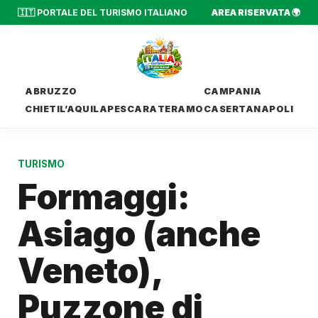
🇮🇹 PORTALE DEL TURISMO ITALIANO
AREA RISERVATA 🌍
ABRUZZO
CAMPANIA
CHIETI
L’AQUILA
PESCARA
TERAMO
CASERTA
NAPOLI
TURISMO
Formaggi:
Asiago (anche
Veneto),
Puzzone di