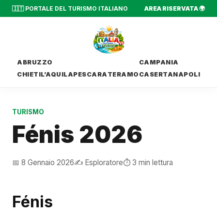
🇮🇹 PORTALE DEL TURISMO ITALIANO
AREA RISERVATA 🌍
ABRUZZO
CAMPANIA
CHIETI
L’AQUILA
PESCARA
TERAMO
CASERTA
NAPOLI
TURISMO
Fénis 2026
📅 8 Gennaio 2026
✍️ Esploratore
⏱️ 3 min lettura
Fénis