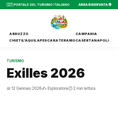
🇮🇹 PORTALE DEL TURISMO ITALIANO
AREA RISERVATA 🌍
ABRUZZO
CAMPANIA
CHIETI
L’AQUILA
PESCARA
TERAMO
CASERTA
NAPOLI
TURISMO
Exilles 2026
📅 12 Gennaio 2026
✍️ Esploratore
⏱️ 2 min lettura