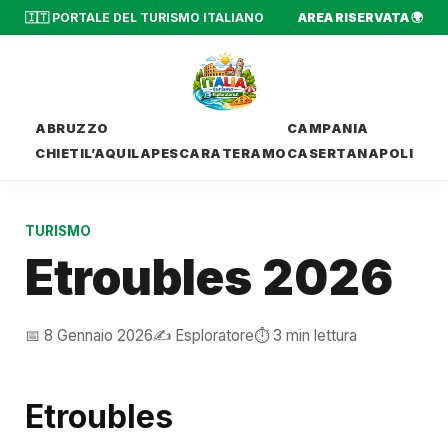
🇮🇹 PORTALE DEL TURISMO ITALIANO
AREA RISERVATA 🌍
ABRUZZO
CAMPANIA
CHIETI
L’AQUILA
PESCARA
TERAMO
CASERTA
NAPOLI
TURISMO
Etroubles 2026
📅 8 Gennaio 2026
✍️ Esploratore
⏱️ 3 min lettura
Etroubles