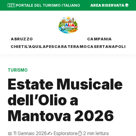
🇮🇹 PORTALE DEL TURISMO ITALIANO
AREA RISERVATA 🌍
ABRUZZO
CAMPANIA
CHIETI
L’AQUILA
PESCARA
TERAMO
CASERTA
NAPOLI
TURISMO
Estate Musicale
dell’Olio a
Mantova 2026
📅 11 Gennaio 2026
✍️ Esploratore
⏱️ 2 min lettura