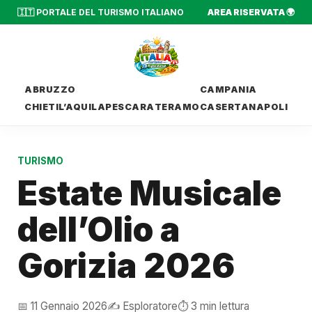
🇮🇹 PORTALE DEL TURISMO ITALIANO
AREA RISERVATA 🌍
ABRUZZO
CAMPANIA
CHIETI
L’AQUILA
PESCARA
TERAMO
CASERTA
NAPOLI
TURISMO
Estate Musicale
dell’Olio a
Gorizia 2026
📅 11 Gennaio 2026
✍️ Esploratore
⏱️ 3 min lettura