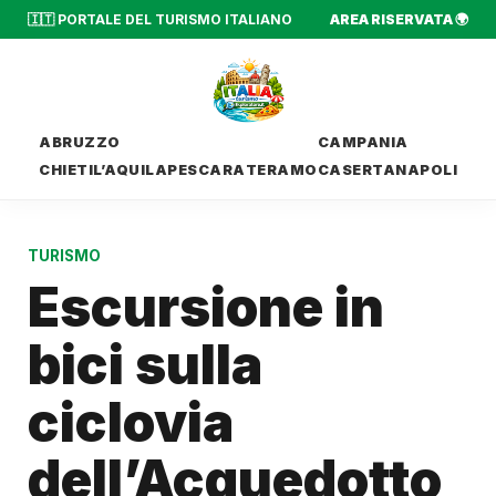
🇮🇹 PORTALE DEL TURISMO ITALIANO
AREA RISERVATA 🌍
ABRUZZO
CAMPANIA
CHIETI
L’AQUILA
PESCARA
TERAMO
CASERTA
NAPOLI
TURISMO
Escursione in
bici sulla
ciclovia
dell’Acquedotto