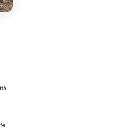
ttà
nfe