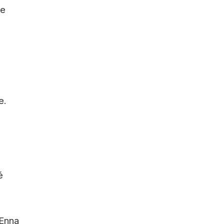
 e
e.
é
 Enna