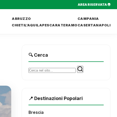
AREA RISERVATA 🌍
ABRUZZO
CAMPANIA
CHIETI
L’AQUILA
PESCARA
TERAMO
CASERTA
NAPOLI
🔍 Cerca
Cerca:
📍 Destinazioni Popolari
Brescia