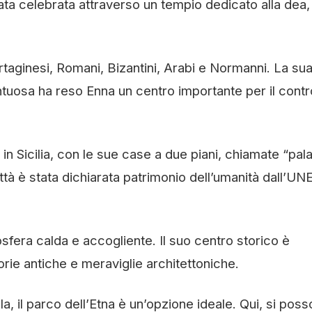
tata celebrata attraverso un tempio dedicato alla dea
taginesi, Romani, Bizantini, Arabi e Normanni. La su
ntuosa ha reso Enna un centro importante per il contr
n Sicilia, con le sue case a due piani, chiamate “pala
a città è stata dichiarata patrimonio dell’umanità dall’
osfera calda e accogliente. Il suo centro storico è
orie antiche e meraviglie architettoniche.
a, il parco dell’Etna è un’opzione ideale. Qui, si pos