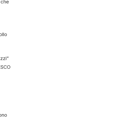
, che
a
ollo
zzi”
UNESCO
sono