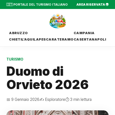
🇮🇹 PORTALE DEL TURISMO ITALIANO
AREA RISERVATA 🌍
ABRUZZO
CAMPANIA
CHIETI
L’AQUILA
PESCARA
TERAMO
CASERTA
NAPOLI
TURISMO
Duomo di
Orvieto 2026
📅 9 Gennaio 2026
✍️ Esploratore
⏱️ 3 min lettura