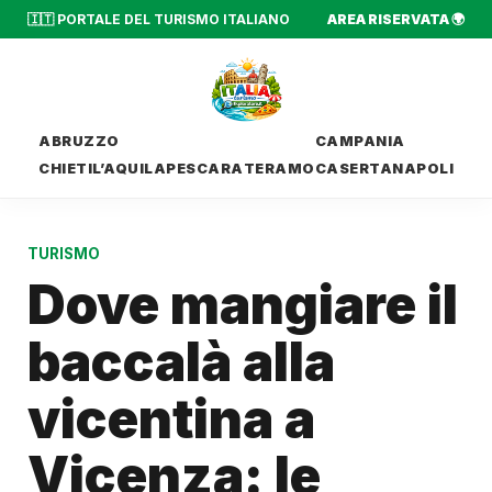
🇮🇹 PORTALE DEL TURISMO ITALIANO
AREA RISERVATA 🌍
ABRUZZO
CAMPANIA
CHIETI
L’AQUILA
PESCARA
TERAMO
CASERTA
NAPOLI
TURISMO
Dove mangiare il
baccalà alla
vicentina a
Vicenza: le