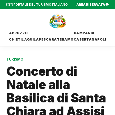
🇮🇹 PORTALE DEL TURISMO ITALIANO
AREA RISERVATA 🌍
ABRUZZO
CAMPANIA
CHIETI
L’AQUILA
PESCARA
TERAMO
CASERTA
NAPOLI
TURISMO
Concerto di
Natale alla
Basilica di Santa
Chiara ad Assisi