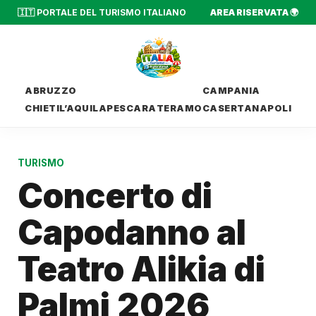
🇮🇹 PORTALE DEL TURISMO ITALIANO
AREA RISERVATA 🌍
ABRUZZO
CAMPANIA
CHIETI
L’AQUILA
PESCARA
TERAMO
CASERTA
NAPOLI
TURISMO
Concerto di
Capodanno al
Teatro Alikia di
Palmi 2026