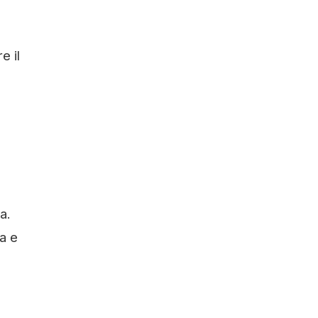
e il
a.
ia e