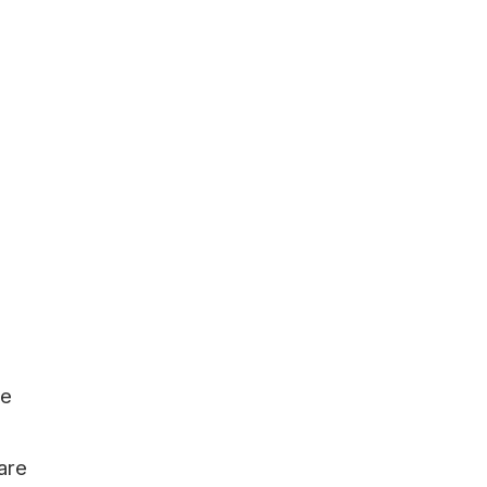
re
are