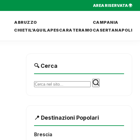
AREA RISERVATA 🌍
ABRUZZO
CAMPANIA
CHIETI
L’AQUILA
PESCARA
TERAMO
CASERTA
NAPOLI
🔍 Cerca
Cerca:
📍 Destinazioni Popolari
Brescia