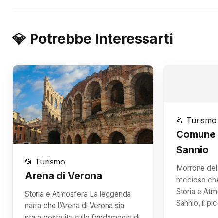
💎 Potrebbe Interessarti
📂 Turismo
Comune 
Sannio
📂 Turismo
Morrone del 
Arena di Verona
roccioso che
Storia e At
Storia e Atmosfera La leggenda
Sannio, il p
narra che l’Arena di Verona sia
stata costruita sulle fondamenta di