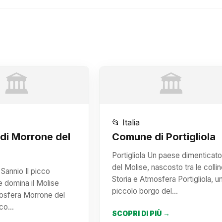
🏛️
🏛️
📂 Italia
di Morrone del
Comune di Portigliola
Portigliola Un paese dimenticato
del Molise, nascosto tra le collin
Sannio Il picco
Storia e Atmosfera Portigliola, u
 domina il Molise
piccolo borgo del…
mosfera Morrone del
icco…
SCOPRI DI PIÙ →