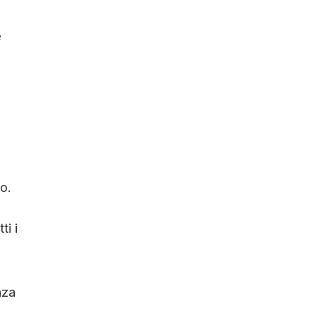
e
o.
ti i
nza