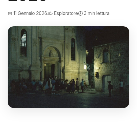
📅 11 Gennaio 2026
✍️ Esploratore
⏱️ 3 min lettura