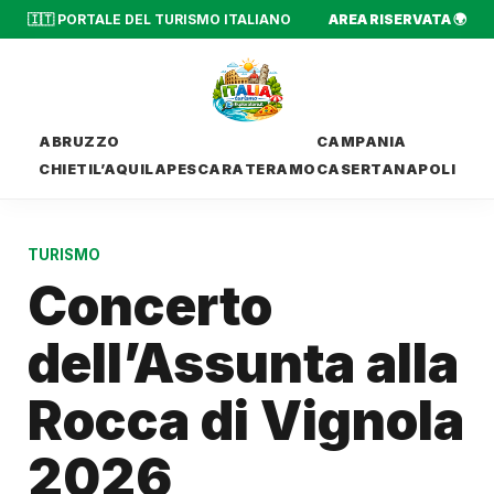
🇮🇹 PORTALE DEL TURISMO ITALIANO
AREA RISERVATA 🌍
ABRUZZO
CAMPANIA
CHIETI
L’AQUILA
PESCARA
TERAMO
CASERTA
NAPOLI
TURISMO
Concerto
dell’Assunta alla
Rocca di Vignola
2026