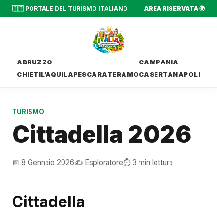
🇮🇹 PORTALE DEL TURISMO ITALIANO
AREA RISERVATA 🌍
ABRUZZO
CAMPANIA
CHIETI
L’AQUILA
PESCARA
TERAMO
CASERTA
NAPOLI
TURISMO
Cittadella 2026
📅 8 Gennaio 2026
✍️ Esploratore
⏱️ 3 min lettura
Cittadella