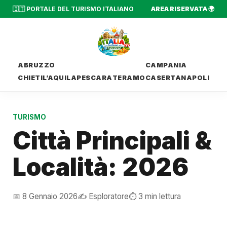
🇮🇹 PORTALE DEL TURISMO ITALIANO
AREA RISERVATA 🌍
ABRUZZO
CAMPANIA
CHIETI
L’AQUILA
PESCARA
TERAMO
CASERTA
NAPOLI
TURISMO
Città Principali &
Località: 2026
📅 8 Gennaio 2026
✍️ Esploratore
⏱️ 3 min lettura