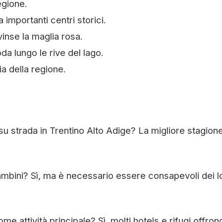
egione.
 importanti centri storici.
vinse la maglia rosa.
a lungo le rive del lago.
a della regione.
 su strada in Trentino Alto Adige? La migliore stagion
bambini? Sì, ma è necessario essere consapevoli dei l
me attività principale? Sì, molti hotels e rifugi offron