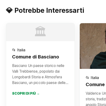
💎 Potrebbe Interessarti
🏛️
📂 Italia
Comune di Basciano
Basciano Un paese storico nelle
Valli Trebbiense, popolato dai
Longobardi Storia e Atmosfera
📂 Italia
Basciano, un piccolo paese delle…
Comune d
Valderice U
SCOPRI DI PIÙ →
storia, tradi
angolo Stor