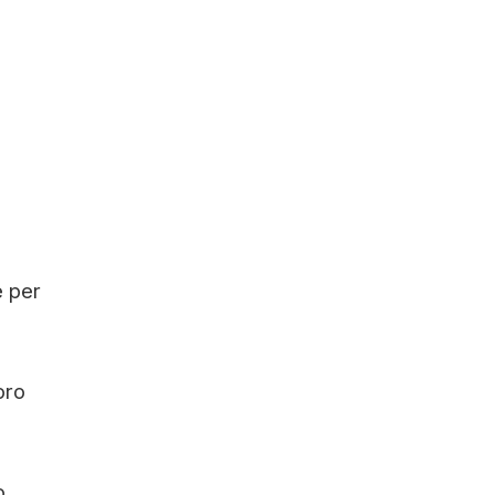
e per
oro
o