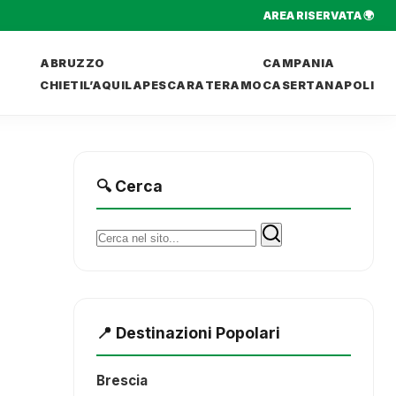
AREA RISERVATA 🌍
ABRUZZO
CAMPANIA
CHIETI
L’AQUILA
PESCARA
TERAMO
CASERTA
NAPOLI
🔍 Cerca
Cerca:
📍 Destinazioni Popolari
Brescia