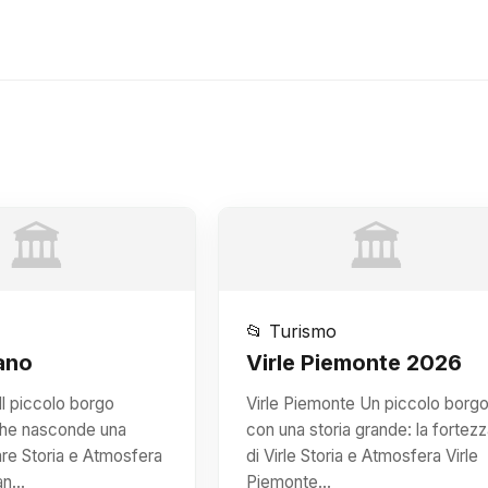
🏛️
🏛️
📂 Turismo
ano
Virle Piemonte 2026
Il piccolo borgo
Virle Piemonte Un piccolo borg
he nasconde una
con una storia grande: la fortezz
are Storia e Atmosfera
di Virle Storia e Atmosfera Virle
San…
Piemonte…