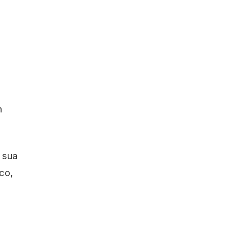
n
 sua
cco,