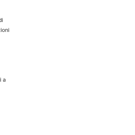
di
ioni
i a