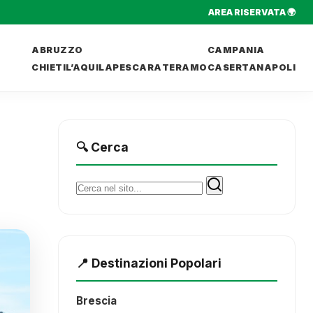
AREA RISERVATA 🌍
ABRUZZO
CAMPANIA
CHIETI
L’AQUILA
PESCARA
TERAMO
CASERTA
NAPOLI
🔍 Cerca
Cerca:
📍 Destinazioni Popolari
Brescia