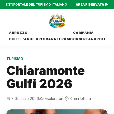
🇮🇹 PORTALE DEL TURISMO ITALIANO
AREA RISERVATA 🌍
ABRUZZO
CAMPANIA
CHIETI
L’AQUILA
PESCARA
TERAMO
CASERTA
NAPOLI
TURISMO
Chiaramonte
Gulfi 2026
📅 7 Gennaio 2026
✍️ Esploratore
⏱️ 3 min lettura