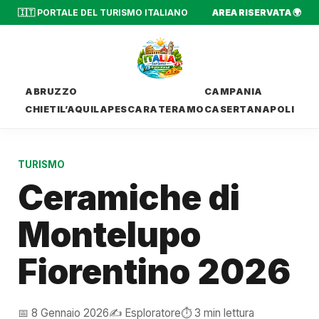
🇮🇹 PORTALE DEL TURISMO ITALIANO
AREA RISERVATA 🌍
ABRUZZO
CAMPANIA
CHIETI
L’AQUILA
PESCARA
TERAMO
CASERTA
NAPOLI
TURISMO
Ceramiche di
Montelupo
Fiorentino 2026
📅 8 Gennaio 2026
✍️ Esploratore
⏱️ 3 min lettura