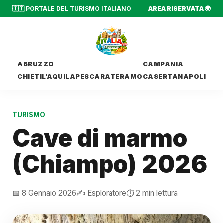
🇮🇹 PORTALE DEL TURISMO ITALIANO
AREA RISERVATA 🌍
ABRUZZO
CAMPANIA
CHIETI
L’AQUILA
PESCARA
TERAMO
CASERTA
NAPOLI
TURISMO
Cave di marmo
(Chiampo) 2026
📅 8 Gennaio 2026
✍️ Esploratore
⏱️ 2 min lettura