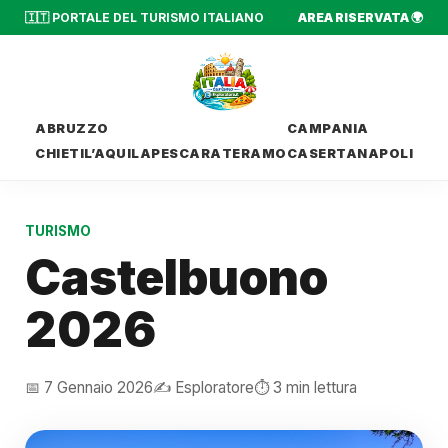
🇮🇹 PORTALE DEL TURISMO ITALIANO
AREA RISERVATA 🌍
ABRUZZO
CAMPANIA
CHIETI
L’AQUILA
PESCARA
TERAMO
CASERTA
NAPOLI
TURISMO
Castelbuono
2026
📅 7 Gennaio 2026
✍️ Esploratore
⏱️ 3 min lettura