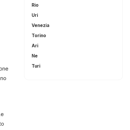
Rio
Uri
Venezia
Torino
Ari
Ne
Turi
ione
nno
Le
to