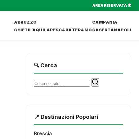
AREA RISERVATA 🌍
ABRUZZO
CAMPANIA
CHIETI
L’AQUILA
PESCARA
TERAMO
CASERTA
NAPOLI
🔍 Cerca
Cerca:
📍 Destinazioni Popolari
Brescia