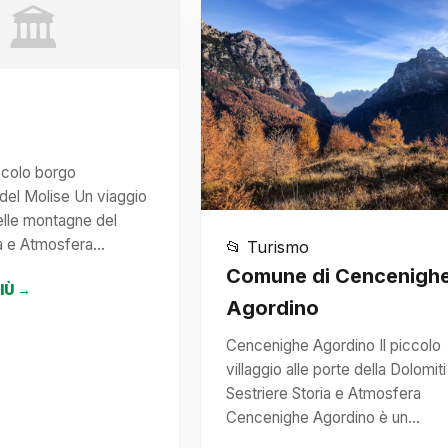
🏛️
ccolo borgo
del Molise Un viaggio
elle montagne del
ia e Atmosfera…
📂 Turismo
Comune di Cencenigh
PIÙ →
Agordino
Cencenighe Agordino Il piccolo
villaggio alle porte della Dolomiti
Sestriere Storia e Atmosfera
Cencenighe Agordino è un…