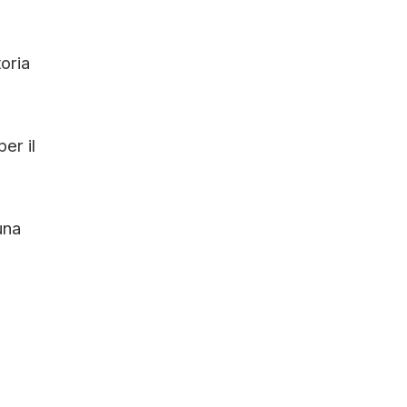
toria
er il
una