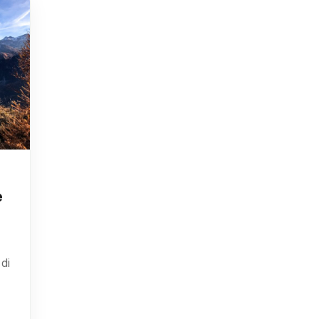
e
 di