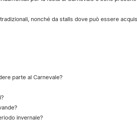
i tradizionali, nonché da stalls dove può essere acqui
dere parte al Carnevale?
i?
evande?
eriodo invernale?