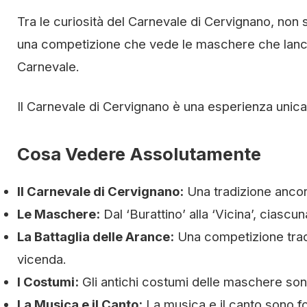
Tra le curiosità del Carnevale di Cervignano, non s
una competizione che vede le maschere che lancia
Carnevale.
Il Carnevale di Cervignano è una esperienza unica
Cosa Vedere Assolutamente
Il Carnevale di Cervignano:
Una tradizione ancor
Le Maschere:
Dal ‘Burattino’ alla ‘Vicina’, ciascu
La Battaglia delle Arance:
Una competizione trad
vicenda.
I Costumi:
Gli antichi costumi delle maschere son
La Musica e il Canto:
La musica e il canto sono fo