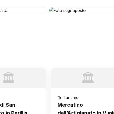
🏛️
🏛️
📂 Turismo
di San
Mercatino
 in Perillis
dell’Artigianato in Vimi