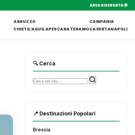
AREA RISERVATA 🌍
ABRUZZO
CAMPANIA
CHIETI
L’AQUILA
PESCARA
TERAMO
CASERTA
NAPOLI
🔍 Cerca
Cerca:
📍 Destinazioni Popolari
Brescia