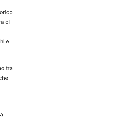
torico
a di
hi e
mo tra
 che
sa