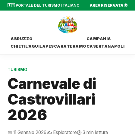
🇮🇹 PORTALE DEL TURISMO ITALIANO
AREA RISERVATA 🌍
ABRUZZO
CAMPANIA
CHIETI
L’AQUILA
PESCARA
TERAMO
CASERTA
NAPOLI
TURISMO
Carnevale di
Castrovillari
2026
📅 11 Gennaio 2026
✍️ Esploratore
⏱️ 3 min lettura