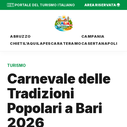
🇮🇹 PORTALE DEL TURISMO ITALIANO
AREA RISERVATA 🌍
ABRUZZO
CAMPANIA
CHIETI
L’AQUILA
PESCARA
TERAMO
CASERTA
NAPOLI
TURISMO
Carnevale delle
Tradizioni
Popolari a Bari
2026