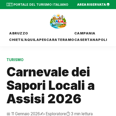
🇮🇹 PORTALE DEL TURISMO ITALIANO
AREA RISERVATA 🌍
ABRUZZO
CAMPANIA
CHIETI
L’AQUILA
PESCARA
TERAMO
CASERTA
NAPOLI
TURISMO
Carnevale dei
Sapori Locali a
Assisi 2026
📅 11 Gennaio 2026
✍️ Esploratore
⏱️ 3 min lettura