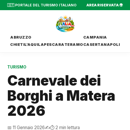
🇮🇹 PORTALE DEL TURISMO ITALIANO
AREA RISERVATA 🌍
ABRUZZO
CAMPANIA
CHIETI
L’AQUILA
PESCARA
TERAMO
CASERTA
NAPOLI
TURISMO
Carnevale dei
Borghi a Matera
2026
📅 11 Gennaio 2026
✍️
⏱️ 2 min lettura