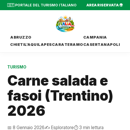
🇮🇹 PORTALE DEL TURISMO ITALIANO
AREA RISERVATA 🌍
ABRUZZO
CAMPANIA
CHIETI
L’AQUILA
PESCARA
TERAMO
CASERTA
NAPOLI
TURISMO
Carne salada e
fasoi (Trentino)
2026
📅 8 Gennaio 2026
✍️ Esploratore
⏱️ 3 min lettura