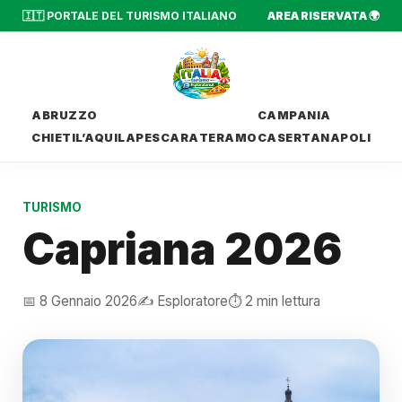
🇮🇹 PORTALE DEL TURISMO ITALIANO
AREA RISERVATA 🌍
ABRUZZO
CAMPANIA
CHIETI
L’AQUILA
PESCARA
TERAMO
CASERTA
NAPOLI
TURISMO
Capriana 2026
📅 8 Gennaio 2026
✍️ Esploratore
⏱️ 2 min lettura