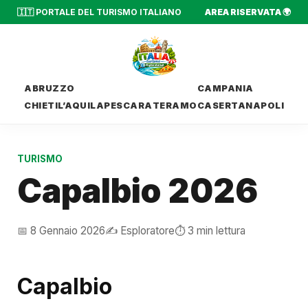
🇮🇹 PORTALE DEL TURISMO ITALIANO
AREA RISERVATA 🌍
ABRUZZO
CAMPANIA
CHIETI
L’AQUILA
PESCARA
TERAMO
CASERTA
NAPOLI
TURISMO
Capalbio 2026
📅 8 Gennaio 2026
✍️ Esploratore
⏱️ 3 min lettura
Capalbio