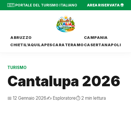
🇮🇹 PORTALE DEL TURISMO ITALIANO
AREA RISERVATA 🌍
ABRUZZO
CAMPANIA
CHIETI
L’AQUILA
PESCARA
TERAMO
CASERTA
NAPOLI
TURISMO
Cantalupa 2026
📅 12 Gennaio 2026
✍️ Esploratore
⏱️ 2 min lettura