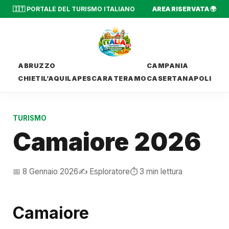
🇮🇹 PORTALE DEL TURISMO ITALIANO
AREA RISERVATA 🌍
ABRUZZO
CAMPANIA
CHIETI
L’AQUILA
PESCARA
TERAMO
CASERTA
NAPOLI
TURISMO
Camaiore 2026
📅 8 Gennaio 2026
✍️ Esploratore
⏱️ 3 min lettura
Camaiore