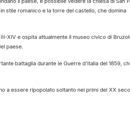
ondano il paese, è possibile vedere la chiesa di San P
, in stile romanico e la torre del castello, che domina
XIII-XIV e ospita attualmente il museo civico di Bruzol
del paese.
rtante battaglia durante le Guerre d’Italia del 1859, c
ino a essere ripopolato soltanto nei primi del XX seco