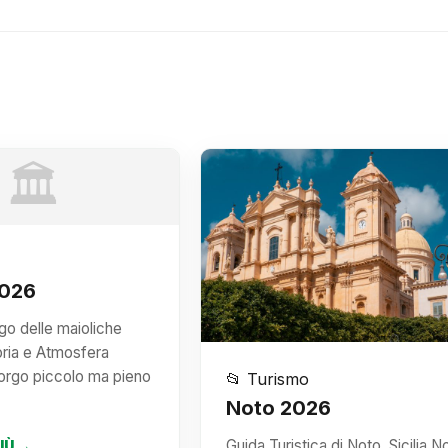
🏛️
2026
rgo delle maioliche
oria e Atmosfera
borgo piccolo ma pieno
📂 Turismo
Noto 2026
Guida Turistica di Noto, Sicilia N
PIÙ →