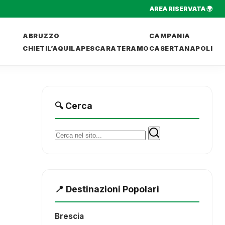
AREA RISERVATA 🌍
ABRUZZO
CAMPANIA
CHIETI
L’AQUILA
PESCARA
TERAMO
CASERTA
NAPOLI
🔍 Cerca
Cerca:
📍 Destinazioni Popolari
Brescia