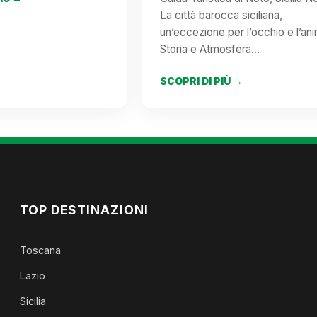
La città barocca siciliana,
un’eccezione per l’occhio e l’an
Storia e Atmosfera…
SCOPRI DI PIÙ →
TOP DESTINAZIONI
Toscana
Lazio
Sicilia