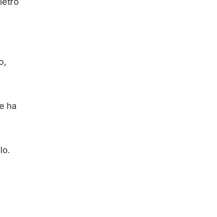
ietro
o,
he ha
lo.