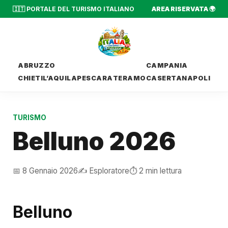
🇮🇹 PORTALE DEL TURISMO ITALIANO
AREA RISERVATA 🌍
ABRUZZO
CAMPANIA
CHIETI
L’AQUILA
PESCARA
TERAMO
CASERTA
NAPOLI
TURISMO
Belluno 2026
📅 8 Gennaio 2026
✍️ Esploratore
⏱️ 2 min lettura
Belluno