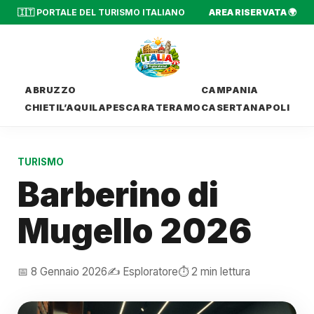
🇮🇹 PORTALE DEL TURISMO ITALIANO
AREA RISERVATA 🌍
ABRUZZO
CAMPANIA
CHIETI
L’AQUILA
PESCARA
TERAMO
CASERTA
NAPOLI
TURISMO
Barberino di
Mugello 2026
📅 8 Gennaio 2026
✍️ Esploratore
⏱️ 2 min lettura