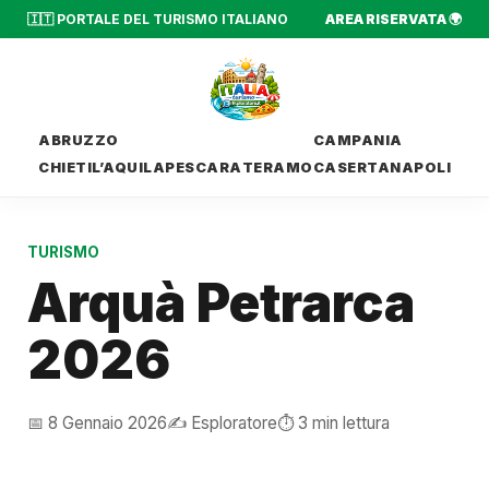
🇮🇹 PORTALE DEL TURISMO ITALIANO
AREA RISERVATA 🌍
ABRUZZO
CAMPANIA
CHIETI
L’AQUILA
PESCARA
TERAMO
CASERTA
NAPOLI
TURISMO
Arquà Petrarca
2026
📅 8 Gennaio 2026
✍️ Esploratore
⏱️ 3 min lettura