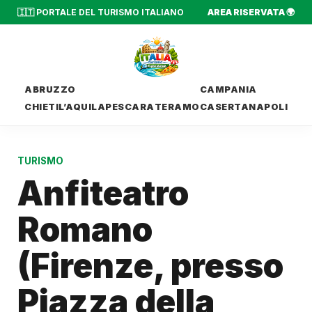
🇮🇹 PORTALE DEL TURISMO ITALIANO
AREA RISERVATA 🌍
ABRUZZO
CAMPANIA
CHIETI
L’AQUILA
PESCARA
TERAMO
CASERTA
NAPOLI
TURISMO
Anfiteatro
Romano
(Firenze, presso
Piazza della