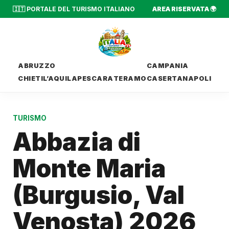
🇮🇹 PORTALE DEL TURISMO ITALIANO
AREA RISERVATA 🌍
ABRUZZO
CAMPANIA
CHIETI
L’AQUILA
PESCARA
TERAMO
CASERTA
NAPOLI
TURISMO
Abbazia di
Monte Maria
(Burgusio, Val
Venosta) 2026