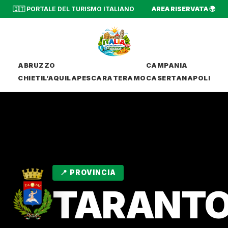
🇮🇹 PORTALE DEL TURISMO ITALIANO
AREA RISERVATA 🌍
ABRUZZO
CAMPANIA
CHIETI
L’AQUILA
PESCARA
TERAMO
CASERTA
NAPOLI
📍 PROVINCIA
TARANT