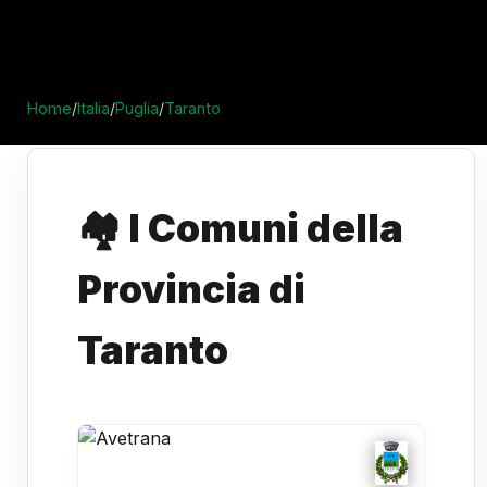
Home
/
Italia
/
Puglia
/
Taranto
🏘️ I Comuni della
Provincia di
Taranto