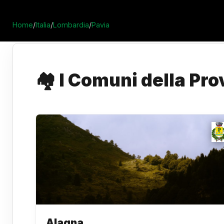
Home
/
Italia
/
Lombardia
/
Pavia
🏘️ I Comuni della Pro
Alagna