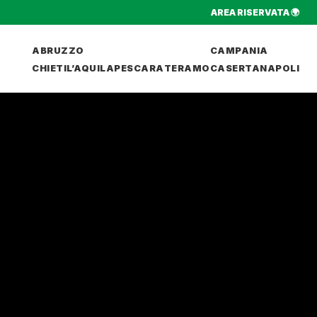
AREA RISERVATA 🌍
ABRUZZO
CAMPANIA
CHIETI
L’AQUILA
PESCARA
TERAMO
CASERTA
NAPOLI