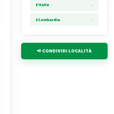
⬆️ Italia
→
⬆️ Lombardia
→
📢 CONDIVIDI LOCALITÀ